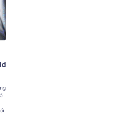
id
ông
số
ồi