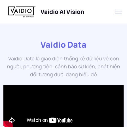
Vaidio AI Vision
Vaidio Data
Vaidio Data là giao diện thống kê dữ liệu về con
người, phương tiện, cảnh báo sự kiện, phát hiện
đối tượng dưới dạng biểu đồ