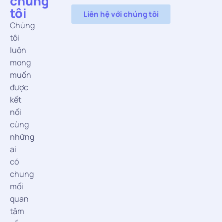
chúng
tôi
Liên hệ với chúng tôi
Chúng
tôi
luôn
mong
muốn
được
kết
nối
cùng
những
ai
có
chung
mối
quan
tâm