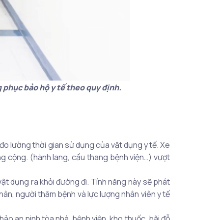
 phục bảo hộ y tế theo quy định.
 đo lường thời gian sử dụng của vật dụng y tế. Xe
ông cộng. (hành lang, cầu thang bệnh viện…) vượt
vật dụng ra khỏi đường đi. Tính năng này sẽ phát
hân, người thăm bệnh và lực lượng nhân viên y tế
ảo an ninh tòa nhà, bệnh viện, kho thuốc, bãi đỗ