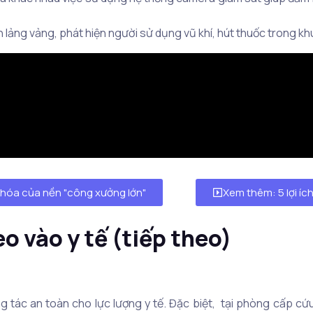
n lảng vảng, phát hiện người sử dụng vũ khí, hút thuốc trong kh
hóa của nền "công xưởng lớn"
Xem thêm: 5 lợi íc
o vào y tế (tiếp theo)
 tác an toàn cho lực lượng y tế. Đặc biệt, tại phòng cấp cứu