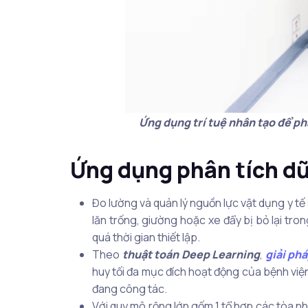
Ứng dụng trí tuệ nhân tạo để ph
Ứng dụng phân tích dữ
Đo lường và quản lý nguồn lực vật dụng y tế
lăn trống, giường hoặc xe đẩy bị bỏ lại tro
quá thời gian thiết lập.
Theo
thuật toán Deep Learning
,
giải phá
huy tối đa mục đích hoạt động của bệnh việ
đang công tác.
Với quy mô rộng lớn gốm 1 tổ hợp các tòa n