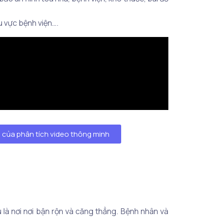
u vực bệnh viện….
h của phân tích video thông minh
 là nơi nơi bận rộn và căng thẳng. Bệnh nhân và