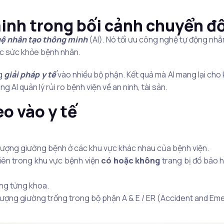
inh trong bối cảnh chuyển đối
uệ nhân tạo thông minh
(AI). Nó tối ưu công nghệ tự động nhằ
óc sức khỏe bệnh nhân.
ng
giải pháp y tế
vào nhiều bộ phận. Kết quả mà AI mang lại cho
 AI quản lý rủi ro bệnh viện về an ninh, tài sản.
o vào y tế
ượng giường bệnh ở các khu vực khác nhau của bệnh viện.
iên trong khu vực bệnh viện
có
hoặc
không
trang bị đồ bảo 
ong từng khoa.
 Số lượng giường trống trong bộ phận A & E / ER (Accident an