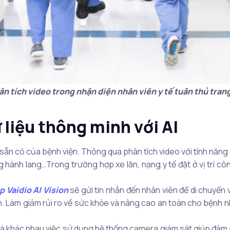
ân tích video trong nhận diện nhân viên y tế tuân thủ trang
 liệu thông minh với AI
 sẵn có của bệnh viện. Thông qua phân tích video với tính năng
ng hành lang…Trong trường hợp xe lăn, nạng y tế đặt ở vị trí c
p Vaidio AI Vision
sẽ gửi tin nhắn đến nhân viên để di chuyển 
n. Làm giảm rủi ro về sức khỏe và nâng cao an toàn cho bệnh n
hà khác nhau việc sử dụng hệ thống camera giám sát giúp đảm b