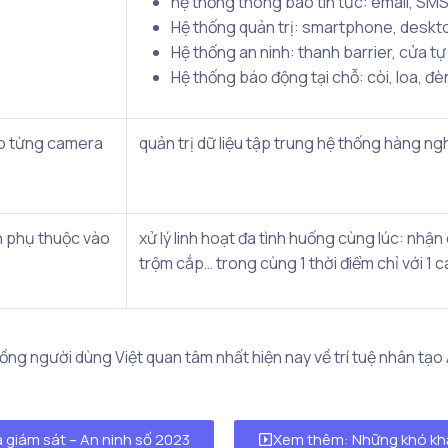
hệ thống thông báo tin tức: email, SM
Hệ thống quản trị: smartphone, desk
Hệ thống an ninh: thanh barrier, cửa t
Hệ thống báo động tại chỗ: còi, loa, đè
deo từng camera
quản trị dữ liệu tập trung hệ thống hàng ngh
n phụ thuộc vào
xử lý linh hoạt đa tình huống cùng lúc: nhận
trộm cắp… trong cùng 1 thời điểm chỉ với 1 
g người dùng Việt quan tâm nhất hiện nay về trí tuệ nhân tạo 
giám sát – An ninh số 2023
Xem thêm: Những khó khă