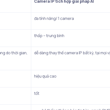
Camera IP tích hợp giải pháp AI
đa tính năng/ 1 camera
thấp – trung bình
ng do thời gian,
dễ dàng thay thế camera IP bất kỳ, tại mọi v
hiệu quả cao
tốt