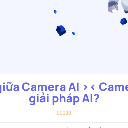
giữa Camera AI >< Came
giải pháp AI?




