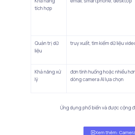
Khả năng
email, smartphone, desktop
tích hợp
Quản trị dữ
truy xuất, tìm kiếm dữ liệu vi
liệu
Khả năng xử
đơn tình huống hoặc nhiều hơ
lý
dòng camera AI lựa chọn
Ứng dụng phổ biến và được cộng đồn
Xem thêm: Camera 