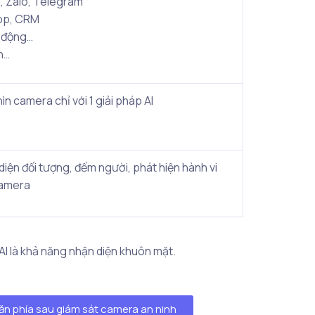
S, Zalo, Telegram
top, CRM
ự động…
n…
ìn camera chỉ với 1 giải pháp AI
 diện đối tượng, đếm người, phát hiện hành vi
camera
AI là khả năng nhận diện khuôn mặt.
n phía sau giám sát camera an ninh