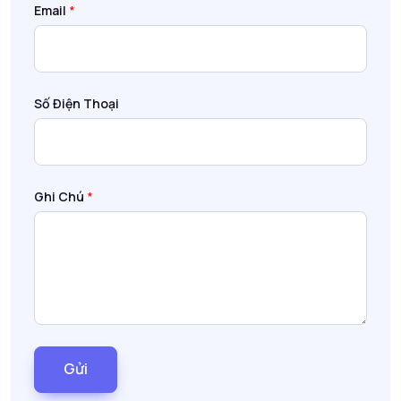
Email
*
Số Điện Thoại
Ghi Chú
*
Gửi