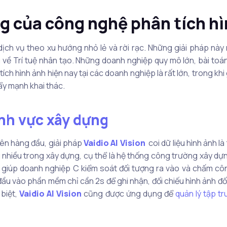
g của công nghệ phân tích h
ịch vụ theo xu hướng nhỏ lẻ và rời rạc. Những giải pháp này
về Trí tuệ nhân tạo. Những doanh nghiệp quy mô lớn, bài toán
 tích hình ảnh hiện nay tại các doanh nghiệp là rất lớn, trong
ẩy mạnh khai thác.
ĩnh vực xây dựng
 lên hàng đầu, giải pháp
Vaidio AI Vision
coi dữ liệu hình ảnh l
nhiều trong xây dựng, cụ thể là hệ thống công trường xây dự
giúp doanh nghiệp C kiểm soát đối tượng ra vào và chấm côn
u vào phần mềm chỉ cần 2s để ghi nhận, đối chiếu hình ảnh đối t
biệt,
Vaidio AI Vision
cũng được ứng dụng để
quản lý tập tr