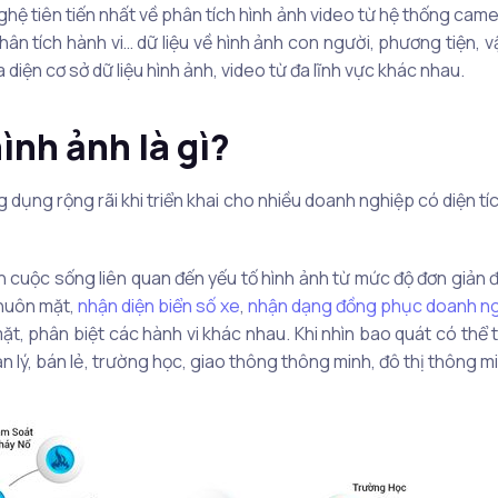
hệ tiên tiến nhất về phân tích hình ảnh video từ hệ thống came
hân tích hành vi… dữ liệu về hình ảnh con người, phương tiện, v
 diện cơ sở dữ liệu hình ảnh, video từ đa lĩnh vực khác nhau.
ình ảnh là gì?
g dụng rộng rãi khi triển khai cho nhiều doanh nghiệp có diện tíc
h cuộc sống liên quan đến yếu tố hình ảnh từ mức độ đơn giản 
khuôn mặt,
nhận diện biển số xe
,
nhận dạng đồng phục doanh n
ặt, phân biệt các hành vi khác nhau. Khi nhìn bao quát có thể t
ản lý, bán lẻ, trường học, giao thông thông minh, đô thị thông m