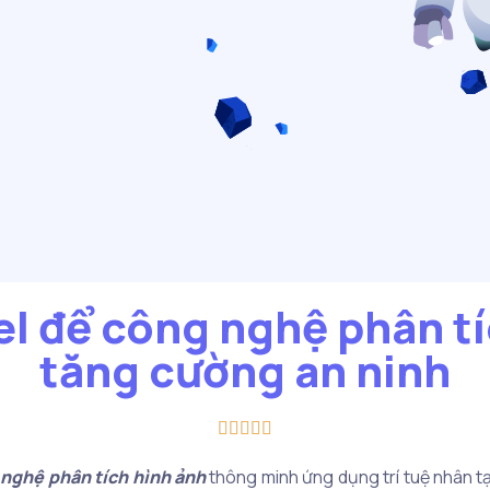
el để công nghệ phân t
tăng cường an ninh





 nghệ
phân tích hình ảnh
thông minh ứng dụng trí tuệ nhân tạo