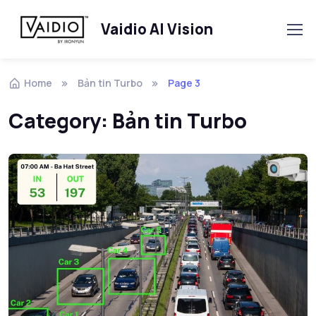
Vaidio AI Vision
Skip to navigation
Skip to content
Home
Bản tin Turbo
Page 3
Category:
Bản tin Turbo